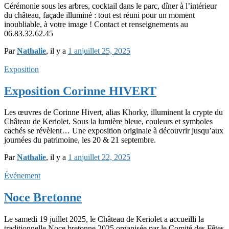
Cérémonie sous les arbres, cocktail dans le parc, dîner à l’intérieur
du château, façade illuminé : tout est réuni pour un moment
inoubliable, à votre image ! Contact et renseignements au
06.83.32.62.45
Par
Nathalie
, il y a
1 an
juillet 25, 2025
Exposition
Exposition Corinne HIVERT
Les œuvres de Corinne Hivert, alias Khorky, illuminent la crypte du
Château de Keriolet. Sous la lumière bleue, couleurs et symboles
cachés se révèlent… Une exposition originale à découvrir jusqu’aux
journées du patrimoine, les 20 & 21 septembre.
Par
Nathalie
, il y a
1 an
juillet 22, 2025
Événement
Noce Bretonne
Le samedi 19 juillet 2025, le Château de Keriolet a accueilli la
traditionnelle Noce bretonne 2025 organisée par le Comité des Fêtes