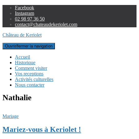
Facebook
Instagram
02 98 97 36 50
contact@chateaudekeriolet.com
Château de Keriolet
Ouvrir/fermer la navigation
Accueil
Historique
Comment visiter
Vos receptions
Activités culturelles
Nous contacter
Nathalie
Mariage
Mariez-vous à Keriolet !