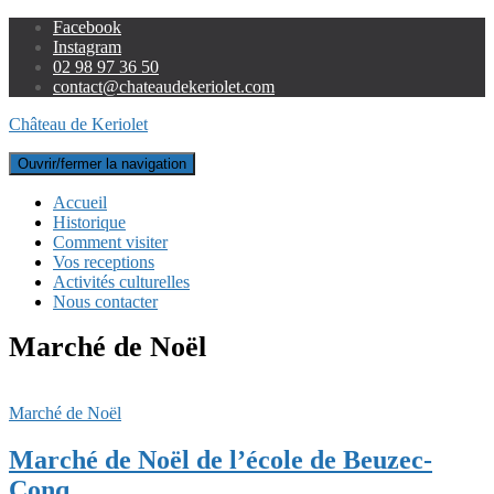
Facebook
Instagram
02 98 97 36 50
contact@chateaudekeriolet.com
Château de Keriolet
Ouvrir/fermer la navigation
Accueil
Historique
Comment visiter
Vos receptions
Activités culturelles
Nous contacter
Marché de Noël
Marché de Noël
Marché de Noël de l’école de Beuzec-
Conq