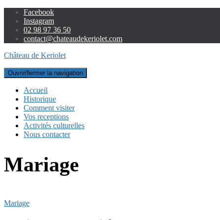
Facebook
Instagram
02 98 97 36 50
contact@chateaudekeriolet.com
Château de Keriolet
Ouvrir/fermer la navigation
Accueil
Historique
Comment visiter
Vos receptions
Activités culturelles
Nous contacter
Mariage
Mariage