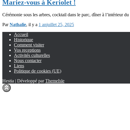
Mariez-vous à Keriolet !
Cérémonie sous les arbres, cocktail dans le parc, dîner à l’intérieur 
Par
Nathalie
, il y a
1 an
juillet 25, 2025
Accueil
Historique
Comment visiter
Vos receptions
Activités culturelles
Nous contacter
Liens
Politique de cookies (UE)
Hestia | Développé par
ThemeIsle