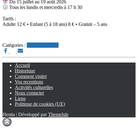
Du 15 juillet au 19 août 2026
Tous les lundis et mercredis à 17 h 30
Tarifs :
Adulte 12 € • Enfant (5 à 18 ans) 8 € • Gratuit – 5 ans
Catégories :
Chasse au trésor
Accueil
Historique
Comment visiter
Vos receptions
Activités culturelles
Nous contacter
Liens
Politique de cookies (UE)
Hestia | Développé par
ThemeIsle