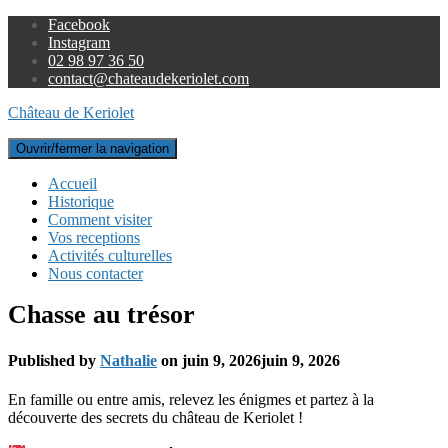
Facebook
Instagram
02 98 97 36 50
contact@chateaudekeriolet.com
Château de Keriolet
Ouvrir/fermer la navigation
Accueil
Historique
Comment visiter
Vos receptions
Activités culturelles
Nous contacter
Chasse au trésor
Published by
Nathalie
on
juin 9, 2026
juin 9, 2026
En famille ou entre amis, relevez les énigmes et partez à la
découverte des secrets du château de Keriolet !