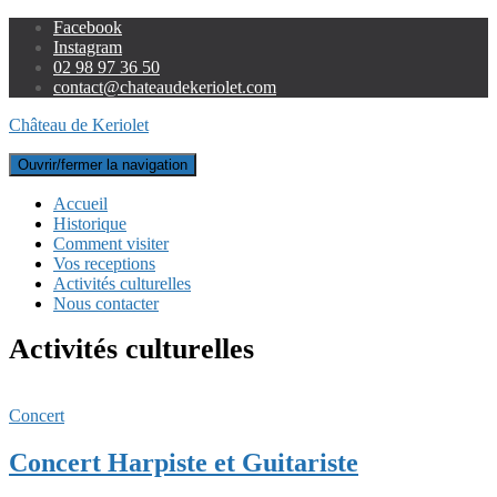
Facebook
Instagram
02 98 97 36 50
contact@chateaudekeriolet.com
Château de Keriolet
Ouvrir/fermer la navigation
Accueil
Historique
Comment visiter
Vos receptions
Activités culturelles
Nous contacter
Activités culturelles
Concert
Concert Harpiste et Guitariste