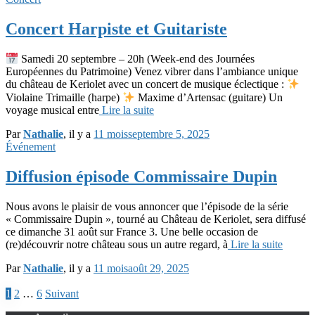
Concert Harpiste et Guitariste
Samedi 20 septembre – 20h (Week-end des Journées
Européennes du Patrimoine) Venez vibrer dans l’ambiance unique
du château de Keriolet avec un concert de musique éclectique :
Violaine Trimaille (harpe)
Maxime d’Artensac (guitare) Un
voyage musical entre
Lire la suite
Par
Nathalie
, il y a
11 mois
septembre 5, 2025
Événement
Diffusion épisode Commissaire Dupin
Nous avons le plaisir de vous annoncer que l’épisode de la série
« Commissaire Dupin », tourné au Château de Keriolet, sera diffusé
ce dimanche 31 août sur France 3. Une belle occasion de
(re)découvrir notre château sous un autre regard, à
Lire la suite
Par
Nathalie
, il y a
11 mois
août 29, 2025
Pagination
1
2
…
6
Suivant