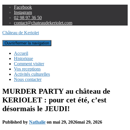
Facebook
Instagram
02 98 97 36 50
contact@chateaudekeriolet.com
Château de Keriolet
Ouvrir/fermer la navigation
Accueil
Historique
Comment visiter
Vos receptions
Activités culturelles
Nous contacter
MURDER PARTY au château de
KERIOLET : pour cet été, c’est
désormais le JEUDI!
Published by
Nathalie
on
mai 29, 2026
mai 29, 2026