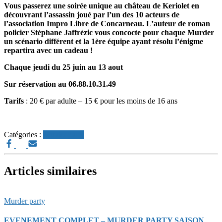
Vous passerez une soirée unique au château
de Keriolet
en
découvr
ant
l’assassin joué par l’un des 10 acteurs de
l’association Impro Libre de Concarneau. L’auteur de roman
policier Stéphane Jaffrézic
vous
concocte pour chaque Murder
un scénario différent
et
la 1ère équipe ayant résolu l’énigme
repartira avec un cadeau !
Chaque jeudi du 25 juin au 13 aout
Sur réservation au 06.
88.10.31.49
Tarifs
: 20 € par adulte – 15 € pour les moins de 16 ans
Catégories :
Murder party
Articles similaires
Murder party
EVENEMENT COMPLET – MURDER PARTY SAISON