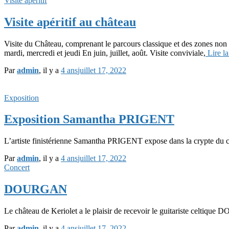
Visite apéritif
Visite apéritif au château
Visite du Château, comprenant le parcours classique et des zones non 
mardi, mercredi et jeudi En juin, juillet, août. Visite conviviale,
Lire la
Par
admin
, il y a
4 ans
juillet 17, 2022
Exposition
Exposition Samantha PRIGENT
L’artiste finistérienne Samantha PRIGENT expose dans la crypte du c
Par
admin
, il y a
4 ans
juillet 17, 2022
Concert
DOURGAN
Le château de Keriolet a le plaisir de recevoir le guitariste celtique
Par
admin
, il y a
4 ans
juillet 17, 2022