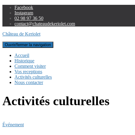
Facebook
Instagram
02 98 97 36 50
contact@chateaudekeriolet.com
Château de Keriolet
Ouvrir/fermer la navigation
Accueil
Historique
Comment visiter
Vos receptions
Activités culturelles
Nous contacter
Activités culturelles
Événement