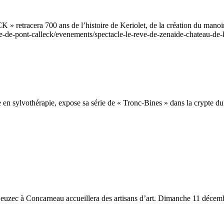
cera 700 ans de l’histoire de Keriolet, de la création du manoir au 
e-pont-calleck/evenements/spectacle-le-reve-de-zenaide-chateau-de-k
en sylvothérapie, expose sa série de « Tronc-Bines » dans la crypte du
e Beuzec à Concarneau accueillera des artisans d’art. Dimanche 11 d