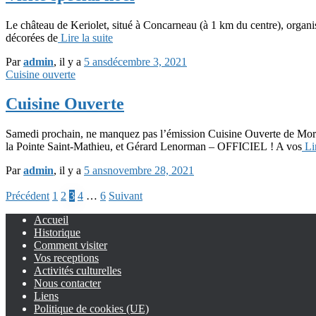
Le château de Keriolet, situé à Concarneau (à 1 km du centre), organise
décorées de
Lire la suite
Par
admin
, il y a
5 ans
décembre 3, 2021
Cuisine ouverte
Cuisine Ouverte
Samedi prochain, ne manquez pas l’émission Cuisine Ouverte de Mory S
la Pointe Saint-Mathieu, et Gérard Lenorman – OFFICIEL ! A vos
Lir
Par
admin
, il y a
5 ans
novembre 28, 2021
Pagination
Précédent
1
2
3
4
…
6
Suivant
des
Accueil
Historique
publications
Comment visiter
Vos receptions
Activités culturelles
Nous contacter
Liens
Politique de cookies (UE)