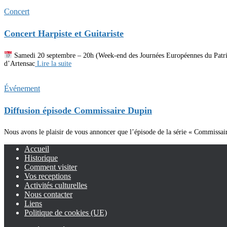
Concert
Concert Harpiste et Guitariste
Samedi 20 septembre – 20h (Week-end des Journées Européennes du Patrim
d’Artensac
Lire la suite
Événement
Diffusion épisode Commissaire Dupin
Nous avons le plaisir de vous annoncer que l’épisode de la série « Commissai
Accueil
Historique
Comment visiter
Vos receptions
Activités culturelles
Nous contacter
Liens
Politique de cookies (UE)