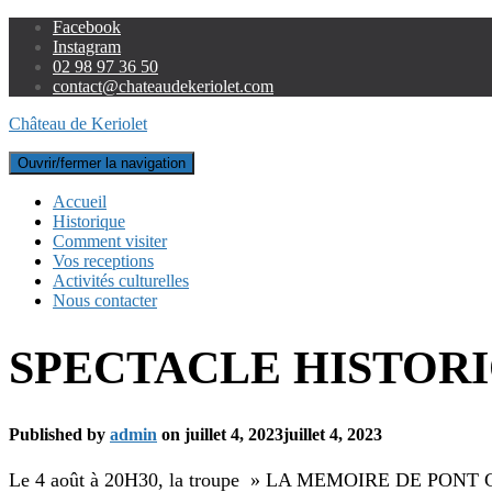
Facebook
Instagram
02 98 97 36 50
contact@chateaudekeriolet.com
Château de Keriolet
Ouvrir/fermer la navigation
Accueil
Historique
Comment visiter
Vos receptions
Activités culturelles
Nous contacter
SPECTACLE HISTOR
Published by
admin
on
juillet 4, 2023
juillet 4, 2023
Le 4 août à 20H30, la troupe » LA MEMOIRE DE PONT CALLEC