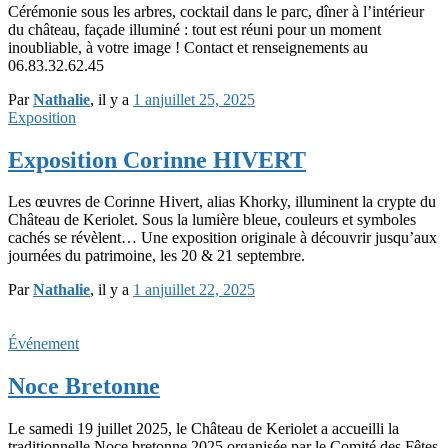
Cérémonie sous les arbres, cocktail dans le parc, dîner à l’intérieur
du château, façade illuminé : tout est réuni pour un moment
inoubliable, à votre image ! Contact et renseignements au
06.83.32.62.45
Par
Nathalie
, il y a
1 an
juillet 25, 2025
Exposition
Exposition Corinne HIVERT
Les œuvres de Corinne Hivert, alias Khorky, illuminent la crypte du
Château de Keriolet. Sous la lumière bleue, couleurs et symboles
cachés se révèlent… Une exposition originale à découvrir jusqu’aux
journées du patrimoine, les 20 & 21 septembre.
Par
Nathalie
, il y a
1 an
juillet 22, 2025
Événement
Noce Bretonne
Le samedi 19 juillet 2025, le Château de Keriolet a accueilli la
traditionnelle Noce bretonne 2025 organisée par le Comité des Fêtes