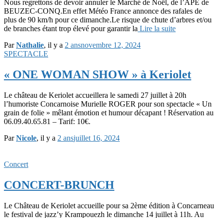
Nous regrettons de devoir annuler le Marché de Noël, de l’APE de
BEUZEC-CONQ.En effet Météo France annonce des rafales de
plus de 90 km/h pour ce dimanche.Le risque de chute d’arbres et/ou
de branches étant trop élevé pour garantir la
Lire la suite
Par
Nathalie
, il y a
2 ans
novembre 12, 2024
SPECTACLE
« ONE WOMAN SHOW » à Keriolet
Le château de Keriolet accueillera le samedi 27 juillet à 20h
l’humoriste Concarnoise Murielle ROGER pour son spectacle « Un
grain de folie » mêlant émotion et humour décapant ! Réservation au
06.09.40.65.81 – Tarif: 10€.
Par
Nicole
, il y a
2 ans
juillet 16, 2024
Concert
CONCERT-BRUNCH
Le Château de Keriolet accueille pour sa 2ème édition à Concarneau
le festival de jazz’y Krampouezh le dimanche 14 juillet à 11h. Au