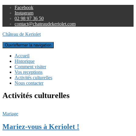
Facebook
Instagram
02 98 97 36 50
contact@chateaudekeriolet.com
Château de Keriolet
Ouvrir/fermer la navigation
Accueil
Historique
Comment visiter
Vos receptions
Activités culturelles
Nous contacter
Activités culturelles
Mariage
Mariez-vous à Keriolet !