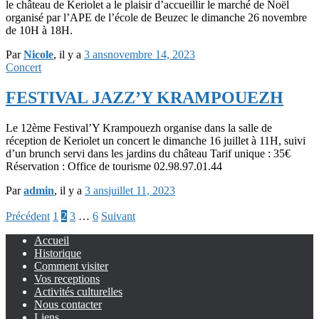
le château de Keriolet a le plaisir d’accueillir le marché de Noël
organisé par l’APE de l’école de Beuzec le dimanche 26 novembre
de 10H à 18H.
Par
Nicole
, il y a
3 ans
novembre 14, 2023
Concert
FESTIVAL JAZZ’Y KRAMPOUEZH
Le 12ème Festival’Y Krampouezh organise dans la salle de
réception de Keriolet un concert le dimanche 16 juillet à 11H, suivi
d’un brunch servi dans les jardins du château Tarif unique : 35€
Réservation : Office de tourisme 02.98.97.01.44
Par
admin
, il y a
3 ans
juillet 11, 2023
Pagination
Précédent
1
2
3
…
6
Suivant
des
Accueil
Historique
publications
Comment visiter
Vos receptions
Activités culturelles
Nous contacter
Liens