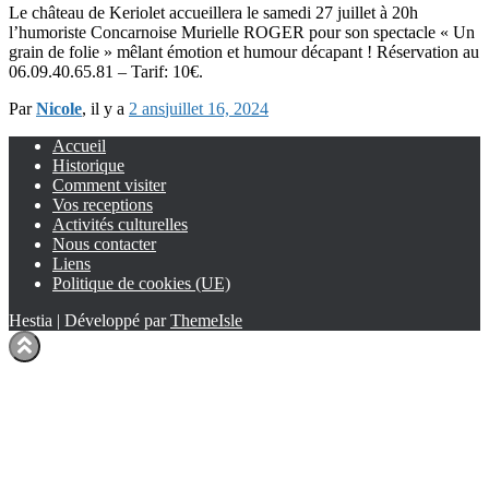
Le château de Keriolet accueillera le samedi 27 juillet à 20h
l’humoriste Concarnoise Murielle ROGER pour son spectacle « Un
grain de folie » mêlant émotion et humour décapant ! Réservation au
06.09.40.65.81 – Tarif: 10€.
Par
Nicole
, il y a
2 ans
juillet 16, 2024
Accueil
Historique
Comment visiter
Vos receptions
Activités culturelles
Nous contacter
Liens
Politique de cookies (UE)
Hestia | Développé par
ThemeIsle