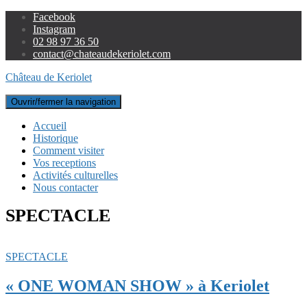
Facebook
Instagram
02 98 97 36 50
contact@chateaudekeriolet.com
Château de Keriolet
Ouvrir/fermer la navigation
Accueil
Historique
Comment visiter
Vos receptions
Activités culturelles
Nous contacter
SPECTACLE
SPECTACLE
« ONE WOMAN SHOW » à Keriolet