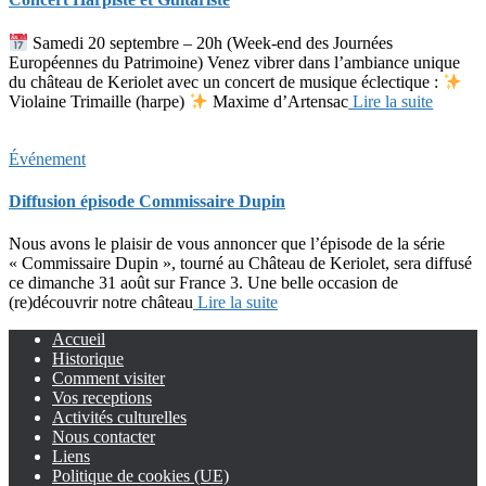
Samedi 20 septembre – 20h (Week-end des Journées
Européennes du Patrimoine) Venez vibrer dans l’ambiance unique
du château de Keriolet avec un concert de musique éclectique :
Violaine Trimaille (harpe)
Maxime d’Artensac
Lire la suite
Événement
Diffusion épisode Commissaire Dupin
Nous avons le plaisir de vous annoncer que l’épisode de la série
« Commissaire Dupin », tourné au Château de Keriolet, sera diffusé
ce dimanche 31 août sur France 3. Une belle occasion de
(re)découvrir notre château
Lire la suite
Accueil
Historique
Comment visiter
Vos receptions
Activités culturelles
Nous contacter
Liens
Politique de cookies (UE)