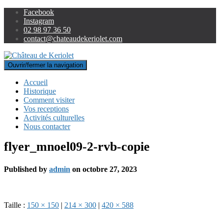
Facebook
Instagram
02 98 97 36 50
contact@chateaudekeriolet.com
Ouvrir/fermer la navigation
Accueil
Historique
Comment visiter
Vos receptions
Activités culturelles
Nous contacter
flyer_mnoel09-2-rvb-copie
Published by
admin
on
octobre 27, 2023
Taille :
150 × 150
|
214 × 300
|
420 × 588