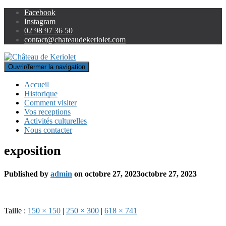
Facebook
Instagram
02 98 97 36 50
contact@chateaudekeriolet.com
Ouvrir/fermer la navigation
Accueil
Historique
Comment visiter
Vos receptions
Activités culturelles
Nous contacter
exposition
Published by
admin
on
octobre 27, 2023
octobre 27, 2023
Taille :
150 × 150
|
250 × 300
|
618 × 741