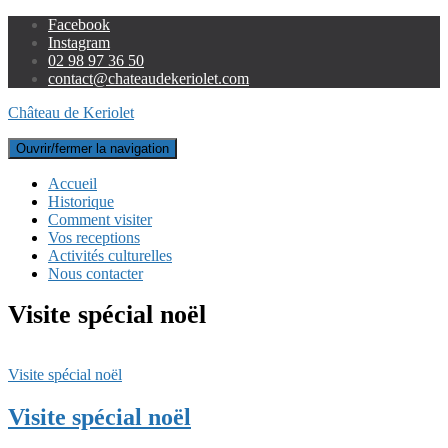
Facebook
Instagram
02 98 97 36 50
contact@chateaudekeriolet.com
Château de Keriolet
Ouvrir/fermer la navigation
Accueil
Historique
Comment visiter
Vos receptions
Activités culturelles
Nous contacter
Visite spécial noël
Visite spécial noël
Visite spécial noël