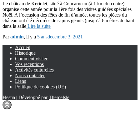
Le château de Keriolet, situé à Concarneau (à 1 km du centre),
organise cette année pour la 1ère fois des visites guidées spéciales
Noël. A l’occasion des fêtes de fin d’année, toutes les pièces du
château ont été décorées de sapins géants (jusqu’à 6 mètres de haut
dans la salle
Lire la suite
Par
admin
, il y a
5 ans
décembre 3, 2021
Accueil
Historique
Comment visiter
Vos receptions
Activités culturelles
Nous contacter
Liens
Politique de cookies (UE)
Hestia | Développé par
ThemeIsle