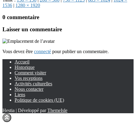
1536
|
1280 × 1920
0 commentaire
Laisser un commentaire
Vous devez être
connecté
pour publier un commentaire.
Accueil
Historique
Comment visiter
Vos receptions
Activités culturelles
Nous contacter
Liens
Politique de cookies (UE)
Hestia | Développé par
ThemeIsle