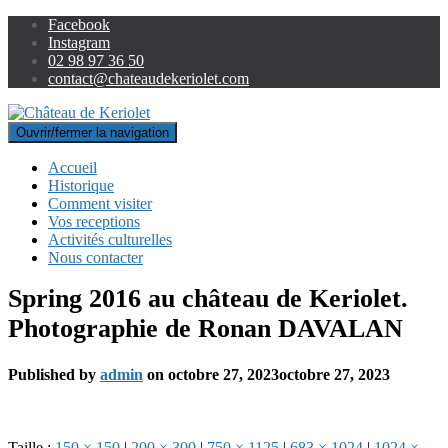
Facebook
Instagram
02 98 97 36 50
contact@chateaudekeriolet.com
Ouvrir/fermer la navigation
Accueil
Historique
Comment visiter
Vos receptions
Activités culturelles
Nous contacter
Spring 2016 au château de Keriolet.
Photographie de Ronan DAVALAN
Published by
admin
on
octobre 27, 2023
octobre 27, 2023
Taille :
150 × 150
|
200 × 300
|
750 × 1125
|
683 × 1024
|
1024 ×