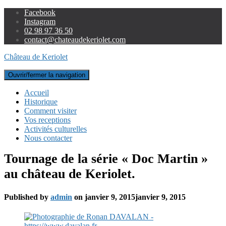
Facebook
Instagram
02 98 97 36 50
contact@chateaudekeriolet.com
Château de Keriolet
Ouvrir/fermer la navigation
Accueil
Historique
Comment visiter
Vos receptions
Activités culturelles
Nous contacter
Tournage de la série « Doc Martin »
au château de Keriolet.
Published by
admin
on
janvier 9, 2015
janvier 9, 2015