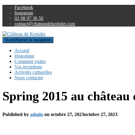
Facebook
Instagram
02 98 97 36 50
contact@chateaudekeriolet.com
Ouvrir/fermer la navigation
Accueil
Historique
Comment visiter
Vos receptions
Activités culturelles
Nous contacter
Spring 2015 au château 
Published by
admin
on
octobre 27, 2023
octobre 27, 2023