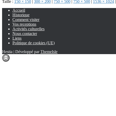
Taille :
150 × 150
|
300 × 200
|
750 × 500
|
750 × 500
|
1536 × 1024
|
Accueil
Historique
Comment visiter
Vos receptions
Activités culturelles
Nous contacter
Liens
Politique de cookies (UE)
Hestia | Développé par
ThemeIsle