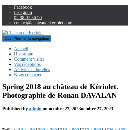
Facebook
Instagram
02 98 97 36 50
contact@chateaudekeriolet.com
Ouvrir/fermer la navigation
Accueil
Historique
Comment visiter
Vos receptions
Activités culturelles
Nous contacter
Spring 2018 au château de Kériolet.
Photographie de Ronan DAVALAN
Published by
admin
on
octobre 27, 2023
octobre 27, 2023
Taille :
150 × 150
|
300 × 200
|
750 × 500
|
750 × 500
|
1536 × 1024