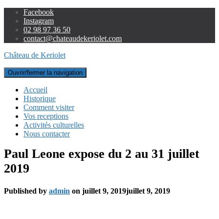
Facebook
Instagram
02 98 97 36 50
contact@chateaudekeriolet.com
Château de Keriolet
Ouvrir/fermer la navigation
Accueil
Historique
Comment visiter
Vos receptions
Activités culturelles
Nous contacter
Paul Leone expose du 2 au 31 juillet
2019
Published by
admin
on
juillet 9, 2019
juillet 9, 2019