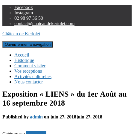
Facebook
Instagram
02 98 97 36 50
contact@chateaudekeriolet.com
Château de Keriolet
Ouvrir/fermer la navigation
Accueil
Historique
Comment visiter
Vos receptions
Activités culturelles
Nous contacter
Exposition « LIENS » du 1er Août au
16 septembre 2018
Published by
admin
on
juin 27, 2018
juin 27, 2018
Catégories :
Exposition