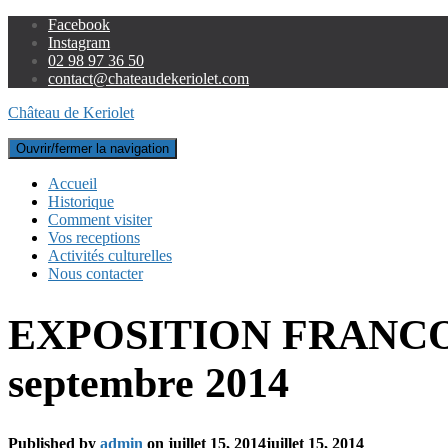
Facebook
Instagram
02 98 97 36 50
contact@chateaudekeriolet.com
Château de Keriolet
Ouvrir/fermer la navigation
Accueil
Historique
Comment visiter
Vos receptions
Activités culturelles
Nous contacter
EXPOSITION FRANCOISE
septembre 2014
Published by
admin
on
juillet 15, 2014
juillet 15, 2014