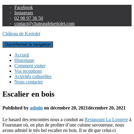
Facebook
Instagram
02 98 97 36 50
contact@chateaudekeriolet.com
Château de Keriolet
Ouvrir/fermer la navigation
Accueil
Historique
Comment visiter
Vos receptions
Activités culturelles
Nous contacter
Escalier en bois
Published by
admin
on
décembre 20, 2021
décembre 20, 2021
Le hasard des rencontres nous a conduit au
Restaurant La Longere
à
Fouesnant où, en plus de profiter d’une cuisine savoureuse, nous
avons admiré le très bel escalier en bois. Il se dit que celui-ci