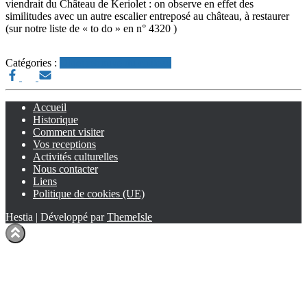
viendrait du Château de Keriolet : on observe en effet des
similitudes avec un autre escalier entreposé au château, à restaurer
(sur notre liste de « to do » en n° 4320 )
Catégories :
Objet retrouvé du château
Accueil
Historique
Comment visiter
Vos receptions
Activités culturelles
Nous contacter
Liens
Politique de cookies (UE)
Hestia | Développé par
ThemeIsle