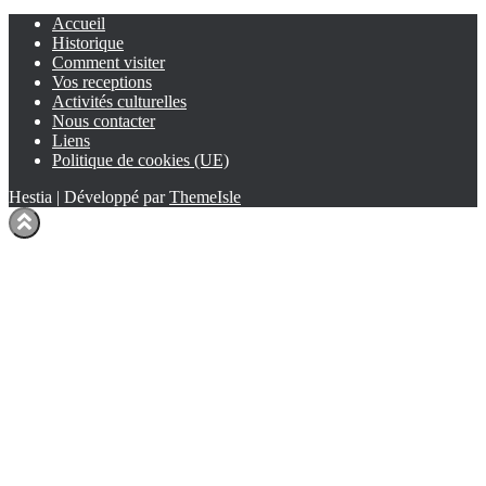
Accueil
Historique
Comment visiter
Vos receptions
Activités culturelles
Nous contacter
Liens
Politique de cookies (UE)
Hestia | Développé par
ThemeIsle