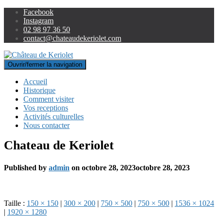
Facebook
Instagram
02 98 97 36 50
contact@chateaudekeriolet.com
Ouvrir/fermer la navigation
Accueil
Historique
Comment visiter
Vos receptions
Activités culturelles
Nous contacter
Chateau de Keriolet
Published by
admin
on
octobre 28, 2023
octobre 28, 2023
Taille :
150 × 150
|
300 × 200
|
750 × 500
|
750 × 500
|
1536 × 1024
|
1920 × 1280