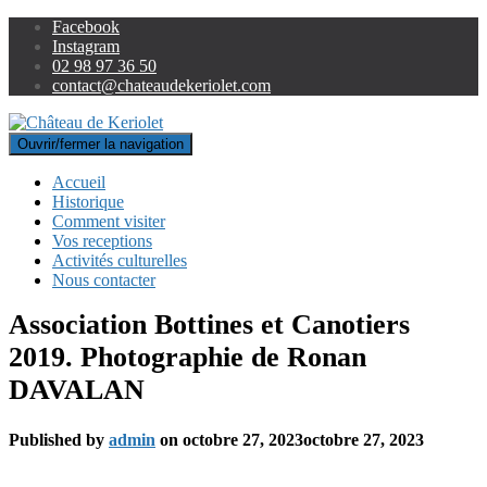
Facebook
Instagram
02 98 97 36 50
contact@chateaudekeriolet.com
Ouvrir/fermer la navigation
Accueil
Historique
Comment visiter
Vos receptions
Activités culturelles
Nous contacter
Association Bottines et Canotiers
2019. Photographie de Ronan
DAVALAN
Published by
admin
on
octobre 27, 2023
octobre 27, 2023