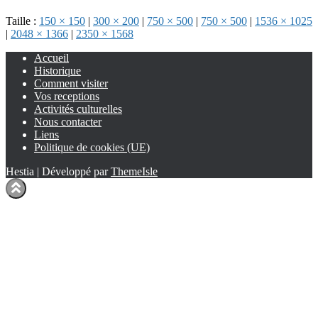
Taille :
150 × 150
|
300 × 200
|
750 × 500
|
750 × 500
|
1536 × 1025
|
2048 × 1366
|
2350 × 1568
Accueil
Historique
Comment visiter
Vos receptions
Activités culturelles
Nous contacter
Liens
Politique de cookies (UE)
Hestia | Développé par
ThemeIsle