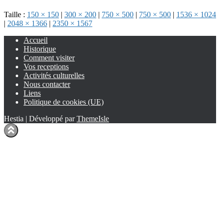
Taille :
150 × 150
|
300 × 200
|
750 × 500
|
750 × 500
|
1536 × 1024
|
2048 × 1366
|
2350 × 1567
Accueil
Historique
Comment visiter
Vos receptions
Activités culturelles
Nous contacter
Liens
Politique de cookies (UE)
Hestia | Développé par
ThemeIsle