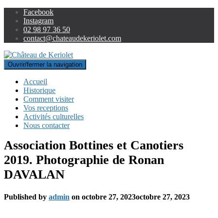
Facebook
Instagram
02 98 97 36 50
contact@chateaudekeriolet.com
Ouvrir/fermer la navigation
Accueil
Historique
Comment visiter
Vos receptions
Activités culturelles
Nous contacter
Association Bottines et Canotiers
2019. Photographie de Ronan
DAVALAN
Published by
admin
on
octobre 27, 2023
octobre 27, 2023