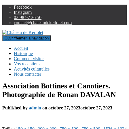
Facebook
Instagram
02 98 97 36 50
contact@chateaudekeriolet.com
Ouvrir/fermer la navigation
Accueil
Historique
Comment visiter
Vos receptions
Activités culturelles
Nous contacter
Association Bottines et Canotiers.
Photographie de Ronan DAVALAN
Published by
admin
on
octobre 27, 2023
octobre 27, 2023
Taille :
150 × 150
|
300 × 200
|
750 × 500
|
750 × 500
|
1536 × 1024