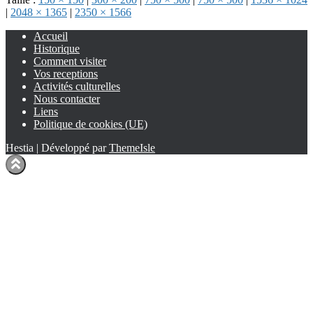
|
2048 × 1365
|
2350 × 1566
Accueil
Historique
Comment visiter
Vos receptions
Activités culturelles
Nous contacter
Liens
Politique de cookies (UE)
Hestia | Développé par
ThemeIsle