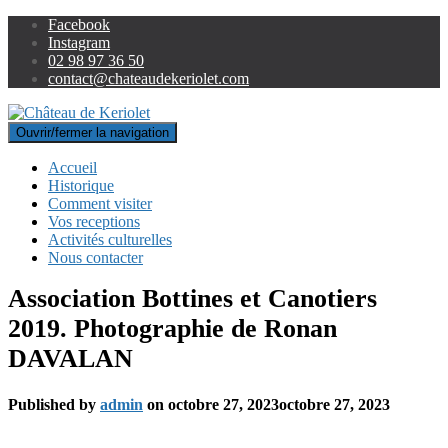
Facebook
Instagram
02 98 97 36 50
contact@chateaudekeriolet.com
Ouvrir/fermer la navigation
Accueil
Historique
Comment visiter
Vos receptions
Activités culturelles
Nous contacter
Association Bottines et Canotiers
2019. Photographie de Ronan
DAVALAN
Published by
admin
on
octobre 27, 2023
octobre 27, 2023