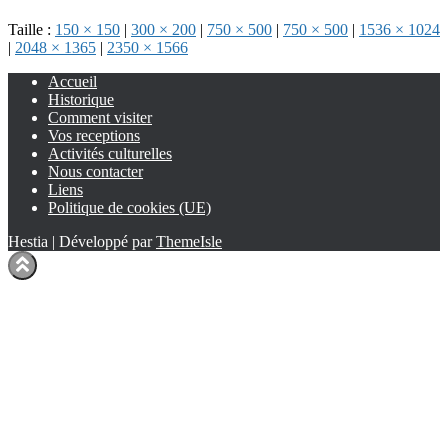
Taille :
150 × 150
|
300 × 200
|
750 × 500
|
750 × 500
|
1536 × 1024
|
2048 × 1365
|
2350 × 1566
Accueil
Historique
Comment visiter
Vos receptions
Activités culturelles
Nous contacter
Liens
Politique de cookies (UE)
Hestia | Développé par
ThemeIsle