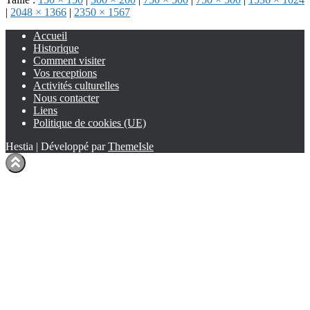
|
2048 × 1366
|
2350 × 1567
Accueil
Historique
Comment visiter
Vos receptions
Activités culturelles
Nous contacter
Liens
Politique de cookies (UE)
Hestia | Développé par
ThemeIsle