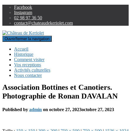
Facebook
Instagram
02 98 97 36 50
contact@chateaudekeriolet.com
Ouvrir/fermer la navigation
Accueil
Historique
Comment visiter
Vos receptions
Activités culturelles
Nous contacter
Association Bottines et Canotiers.
Photographie de Ronan DAVALAN
Published by
admin
on
octobre 27, 2023
octobre 27, 2023
Taille :
150 × 150
|
300 × 200
|
750 × 500
|
750 × 500
|
1536 × 1024