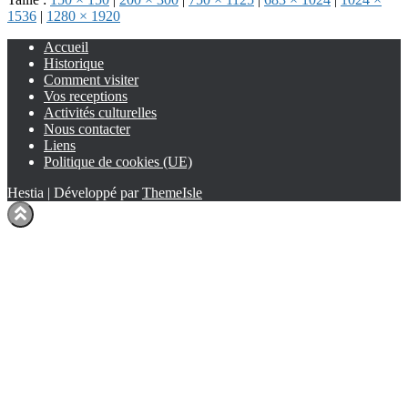
1536
|
1280 × 1920
Accueil
Historique
Comment visiter
Vos receptions
Activités culturelles
Nous contacter
Liens
Politique de cookies (UE)
Hestia | Développé par
ThemeIsle