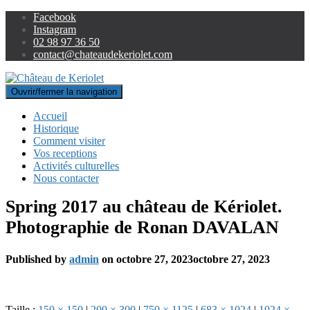
Facebook
Instagram
02 98 97 36 50
contact@chateaudekeriolet.com
Ouvrir/fermer la navigation
Accueil
Historique
Comment visiter
Vos receptions
Activités culturelles
Nous contacter
Spring 2017 au château de Kériolet.
Photographie de Ronan DAVALAN
Published by
admin
on
octobre 27, 2023
octobre 27, 2023
Taille :
150 × 150
|
200 × 300
|
750 × 1125
|
683 × 1024
|
1024 ×